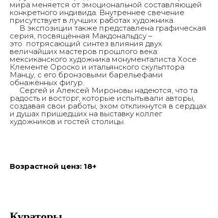
мира меняется от эмоциональной составляющей
конкретного индивида. Внутреннее свечение
присутствует в лучших работах художника.
Главная
О нас
В экспозиции также представлена графическая
Новости
серия, посвящённая Макдональдсу –
Студии
это потрясающий синтез влияния двух
Заявка на проект
величайших мастеров прошлого века:
мексиканского художника монументалиста Хосе
Билеты
Обратная связь
Клементе Ороско и итальянского скульптора
Контакты
Манцу, с его бронзовыми барельефами
обнажённых фигур.
Сергей и Алексей Мироновы надеются, что та
радость и восторг, которые испытывали авторы,
создавая свои работы, эхом откликнутся в сердцах
и душах пришедших на выставку коллег
художников и гостей столицы.
© 2017-2023 Выставочные залы Москвы
Использование материалов разрешено только с
предварительного согласия правообладателей.
Все права на изображения и тексты принадлежат
их авторам.
16+
Возрастной ценз: 18+
Сайт может содержать контент, не
предназначенный для лиц младше 16 лет.
Соглашение с пользователем
ВЕРСИЯ ДЛЯ
Кураторы
СЛАБОВИДЯЩИХ