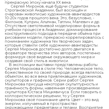
прекрасную эпоху начала XX века.
Сергей Миронов, ещё будучи студентом
Строгановской Академии, был восхищён и
очарован живописью художников-авангардистов
10-20х годов прошлого века. Это, безусловно, -
Филонов, Куприн, Альтман, Татлин, Малевич и др.
Отсутствие светотеневой моделировки формы в
учебном процессе в Академии, доминирование
конструктивного подхода в передаче объёма при
рисовании модели, прекрасно коррелировалось с
пониманием художника тех творческих задач,
которые ставили себе художники-авангардисты.
Сергей Миронов достаточно долго двигался в
форваторе творчества этих авторов, постепенно
формируя своё виденье окружающего мира и
создавая свой стиль в живописи.
В экспозиции выставки представлены работы
Сергея Миронова в стиле Ню. Человеческое тело,
божественное по своей природе, всегда являлось
объектом, во все века привлекавшим художников,
скульпторов и графиков. Серии работ Сергея
Миронова присуща некоторая скульптурность и
гранённость формы, навеянная произведениями
Галерея
скульптора Юстаса Мицкявичуса. Если говорить о
Тушино
коллористическом решении, то у Сергея
Миронова своё понимание цвета. Цвет – это вид
энергии, излучаемый в пространство
окружающими предметами и телами. Восприятие