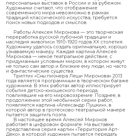
персональных выставок в России и за рубежом.
Художники считают, что отображение
современного мира невозможно в рамках
традиций классического искусства, требуется
поиск новых подходов и смыслов.
Работы Алексея Миронова — это творческая
переработка русской лубочной традиции и
наследия живописи 1910-1920 годов XX столетия.
Художнику удалось создать оригинальную, хорошо
узнаваемую манеру. Каждая картина Алексея
Миронова — некое театральное действие, с
придуманным условным миром, в котором живут
не только сам автор и близкие ему люди, но часто
и фантастические существа.
Триптих «Сны пионера Леши Миронова» 2013
года является программным в творческом багаже
художника. В этих работах автор иллюстрирует
события детско-юношеского периода,
повлиявшие на его мировоззрение. Позднее, в
продолжении этой необычной серии работ,
появляется картина «Александр Пушкин», в
которой автор в гротесково-театральной манере
пытается защитить поэта.
В настоящее время Алексей Миронов
работает в цифровом формате. На выставке
представлена серия картин «Территория Арт-
Деко», в которой художник пытается передать