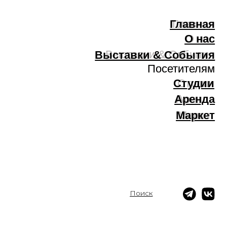
Главная
Главная
О нас
О нас
Выставки & Cобытия
Выставки & Cобытия
Посетителям
Посетителям
Доступность
Доступность
Информация
Информация
Студии
Студии
Аренда
Аренда
Маркет
Маркет
Поиск