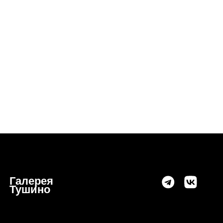
Галерея
Тушино
ВЕРСИЯ ДЛЯ СЛАБ
16+
© 2017-2026 Выставочные залы Москвы
Сайт может содержать
Использование материалов разрешено только с
для лиц младше 16 лет.
предварительного согласия правообладателей.
Все права на изображения и тексты
принадлежат их авторам.
Соглашение с пользов