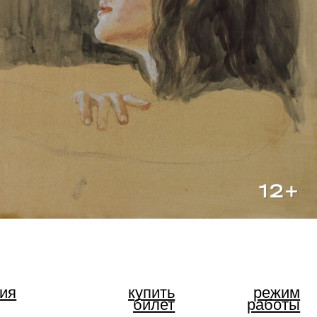
купить
режим
билет
работы
open call
для
художников