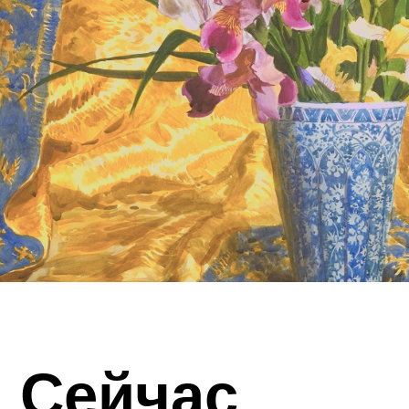
Сейчас
в галерее
>>
Актуальные
выставки & события