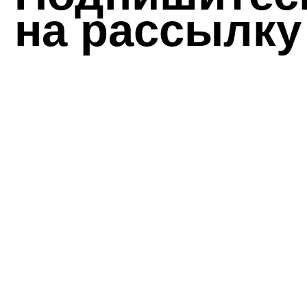
Оставаться в курсе самых
ярких арт событий - с
нашей рассылкой легко и
приятно! #искусстворядом
подписаться